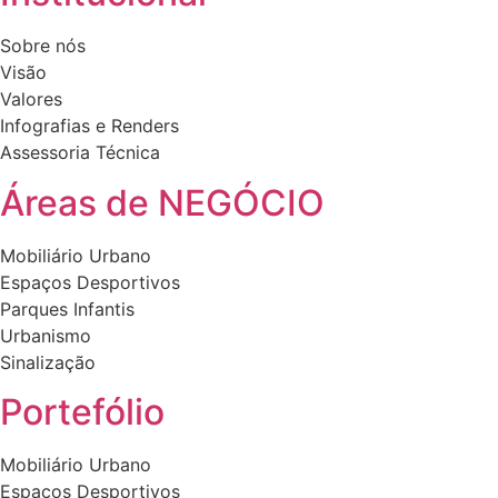
The
The
options
options
Sobre nós
may
may
Visão
be
be
Valores
chosen
chosen
Infografias e Renders
on
on
Assessoria Técnica
the
the
product
product
Áreas de NEGÓCIO
page
page
Mobiliário Urbano
Espaços Desportivos
Parques Infantis
Urbanismo
Sinalização
Portefólio
Mobiliário Urbano
Espaços Desportivos