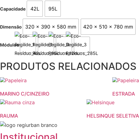
42L
95L
Capacidade
320 x 390 x 580 mm
420 x 510 x 780 mm
Dimensão
Módulos
PRODUTOS RELACIONADOS
MARINO C/CINZEIRO
ESTRADA
This
This
product
product
RAUMA
HELSINQUE SELETIVA
has
has
multiple
multiple
variants.
variants.
Institucional