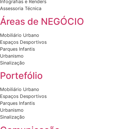
Infografias e Renders
on
on
page
Assessoria Técnica
the
the
product
product
Áreas de NEGÓCIO
page
page
Mobiliário Urbano
Espaços Desportivos
Parques Infantis
Urbanismo
Sinalização
Portefólio
Mobiliário Urbano
Espaços Desportivos
Parques Infantis
Urbanismo
Sinalização