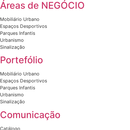
product
product
Áreas de NEGÓCIO
page
page
Mobiliário Urbano
Espaços Desportivos
Parques Infantis
Urbanismo
Sinalização
Portefólio
Mobiliário Urbano
Espaços Desportivos
Parques Infantis
Urbanismo
Sinalização
Comunicação
Catálogo