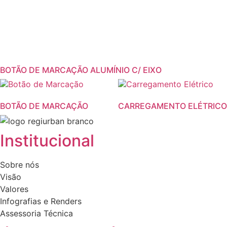
BOTÃO DE MARCAÇÃO ALUMÍNIO C/ EIXO
This
This
product
product
BOTÃO DE MARCAÇÃO
CARREGAMENTO ELÉTRICO
has
has
multiple
multiple
variants.
variants.
Institucional
The
The
options
options
Sobre nós
may
may
Visão
be
be
Valores
chosen
chosen
Infografias e Renders
on
on
Assessoria Técnica
the
the