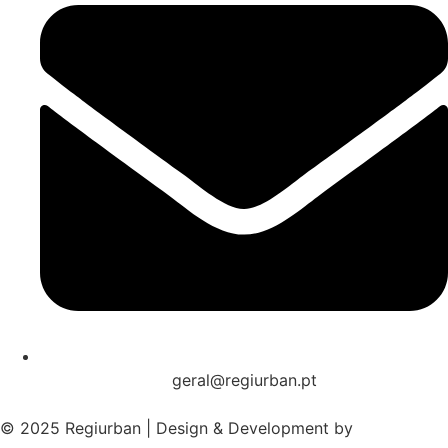
geral@regiurban.pt
© 2025 Regiurban | Design & Development by
boomer.pt