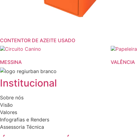
CONTENTOR DE AZEITE USADO
This
product
MESSINA
VALÊNCIA
has
multiple
variants.
Institucional
The
options
Sobre nós
may
Visão
be
Valores
chosen
Infografias e Renders
on
Assessoria Técnica
the