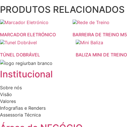
PRODUTOS RELACIONADOS
This
product
MARCADOR ELETRÓNICO
BARREIRA DE TREINO M5
has
This
multiple
product
variants.
TÚNEL DOBRÁVEL
BALIZA MINI DE TREINO
has
The
multiple
options
variants.
may
Institucional
The
be
options
chosen
Sobre nós
may
on
Visão
be
the
Valores
chosen
product
Infografias e Renders
on
page
Assessoria Técnica
the
product