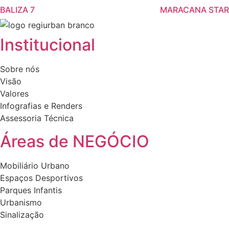
product
product
variants.
BALIZA 7
MARACANA STAR
has
has
The
multiple
multiple
options
variants.
variants.
may
Institucional
The
The
be
options
options
chosen
Sobre nós
may
may
on
Visão
be
be
the
Valores
chosen
chosen
product
Infografias e Renders
on
on
page
Assessoria Técnica
the
the
product
product
Áreas de NEGÓCIO
page
page
Mobiliário Urbano
Espaços Desportivos
Parques Infantis
Urbanismo
Sinalização