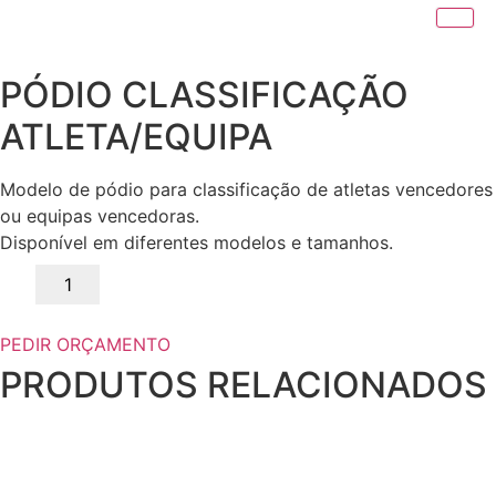
PÓDIO CLASSIFICAÇÃO
ATLETA/EQUIPA
Modelo de pódio para classificação de atletas vencedores
ou equipas vencedoras.
Disponível em diferentes modelos e tamanhos.
Quantidade
de
PÓDIO
CLASSIFICAÇÃO
ATLETA/EQUIPA
PEDIR ORÇAMENTO
PRODUTOS RELACIONADOS
This
product
has