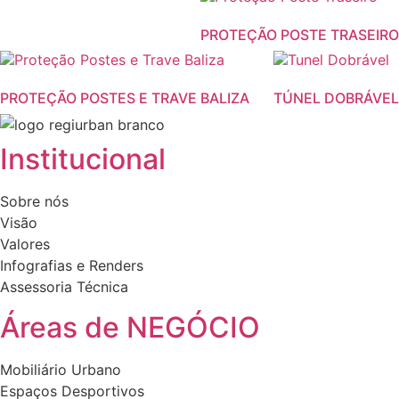
product
PROTEÇÃO POSTE TRASEIRO
has
This
This
multiple
product
product
variants.
PROTEÇÃO POSTES E TRAVE BALIZA
TÚNEL DOBRÁVEL
has
has
The
multiple
multiple
options
variants.
variants.
may
Institucional
The
The
be
options
options
chosen
Sobre nós
may
may
on
Visão
be
be
the
Valores
chosen
chosen
product
Infografias e Renders
on
on
page
Assessoria Técnica
the
the
product
product
Áreas de NEGÓCIO
page
page
Mobiliário Urbano
Espaços Desportivos