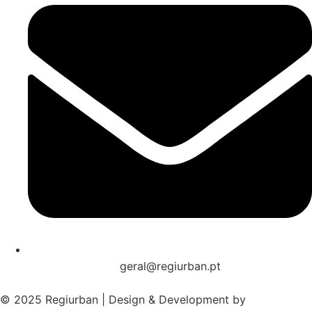
geral@regiurban.pt
© 2025 Regiurban | Design & Development by
boomer.pt