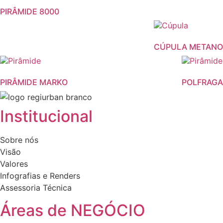
PIRÂMIDE 8000
CÚPULA METANO
This
product
PIRÂMIDE MARKO
POLFRAGA
has
multiple
variants.
Institucional
The
options
Sobre nós
may
Visão
be
Valores
chosen
Infografias e Renders
on
Assessoria Técnica
the
product
Áreas de NEGÓCIO
page