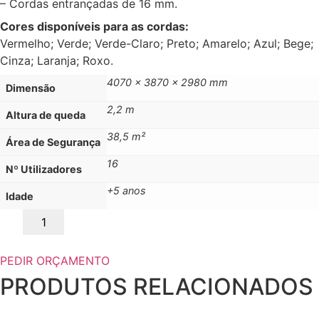
– Cordas entrançadas de 16 mm.
Cores disponíveis para as cordas:
Vermelho; Verde; Verde-Claro; Preto; Amarelo; Azul; Bege;
Cinza; Laranja; Roxo.
4070 x 3870 x 2980 mm
Dimensão
2,2 m
Altura de queda
38,5 m²
Área de Segurança
16
Nº Utilizadores
+5 anos
Idade
Quantidade
de
CÚPULA
ETANOL
PEDIR ORÇAMENTO
PRODUTOS RELACIONADOS