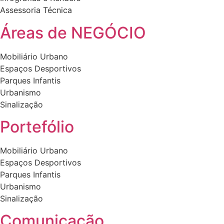
on
Assessoria Técnica
the
product
Áreas de NEGÓCIO
page
Mobiliário Urbano
Espaços Desportivos
Parques Infantis
Urbanismo
Sinalização
Portefólio
Mobiliário Urbano
Espaços Desportivos
Parques Infantis
Urbanismo
Sinalização
Comunicação