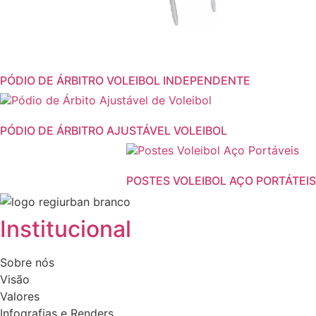
PÓDIO DE ÁRBITRO VOLEIBOL INDEPENDENTE
PÓDIO DE ÁRBITRO AJUSTÁVEL VOLEIBOL
This
product
POSTES VOLEIBOL AÇO PORTÁTEIS
has
multiple
variants.
Institucional
The
options
Sobre nós
may
Visão
be
Valores
chosen
Infografias e Renders