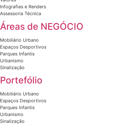
chosen
product
Infografias e Renders
on
page
Assessoria Técnica
the
product
Áreas de NEGÓCIO
page
Mobiliário Urbano
Espaços Desportivos
Parques Infantis
Urbanismo
Sinalização
Portefólio
Mobiliário Urbano
Espaços Desportivos
Parques Infantis
Urbanismo
Sinalização