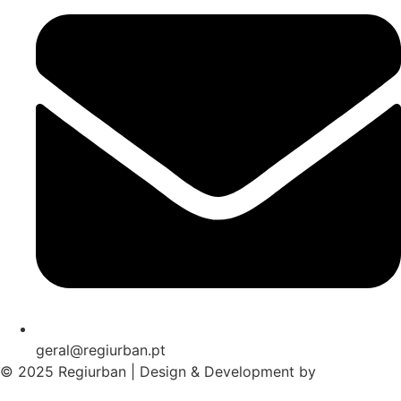
geral@regiurban.pt
© 2025 Regiurban | Design & Development by
boomer.pt