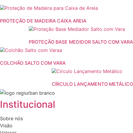
PROTEÇÃO DE MADEIRA CAIXA AREIA
This
product
PROTEÇÃO BASE MEDIDOR SALTO COM VARA
has
This
multiple
product
variants.
COLCHÃO SALTO COM VARA
has
The
This
multiple
options
product
variants.
may
CÍRCULO LANÇAMENTO METÁLICO
has
The
be
multiple
options
chosen
variants.
may
on
Institucional
The
be
the
options
chosen
product
Sobre nós
may
on
page
Visão
be
the
Valores