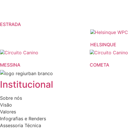
ESTRADA
This
product
HELSINQUE
has
This
multiple
product
variants.
MESSINA
COMETA
has
The
multiple
options
variants.
may
Institucional
The
be
options
chosen
Sobre nós
may
on
Visão
be
the
Valores
chosen
product
Infografias e Renders
on
page
Assessoria Técnica