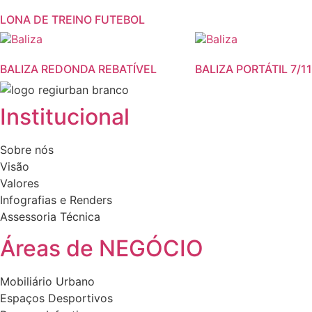
LONA DE TREINO FUTEBOL
This
This
product
product
BALIZA REDONDA REBATÍVEL
BALIZA PORTÁTIL 7/11
has
has
multiple
multiple
variants.
variants.
Institucional
The
The
options
options
Sobre nós
may
may
Visão
be
be
Valores
chosen
chosen
Infografias e Renders
on
on
Assessoria Técnica
the
the
product
product
Áreas de NEGÓCIO
page
page
Mobiliário Urbano
Espaços Desportivos