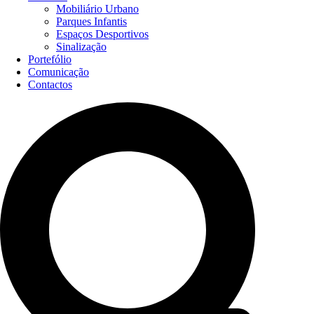
Mobiliário Urbano
Parques Infantis
Espaços Desportivos
Sinalização
Portefólio
Comunicação
Contactos