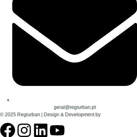
geral@regiurban.pt
© 2025 Regiurban | Design & Development by
boomer.pt